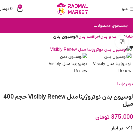
0
منو
0
تومان
خانه
صورت و بدن
مراقبت بدن
لوسیون بدن
بزرگنمایی تصویر
نوتروژینا
لوسیون بدن نوتروژینا مدل Visibly Renew حجم 400
میل
375.000
تومان
1 در انبار