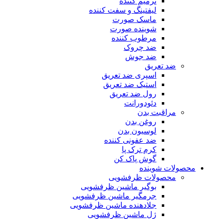
ترمیم کننده
لیفتینگ و سفت کننده
ماسک صورت
شوینده صورت
مرطوب کننده
ضد چروک
ضد جوش
ضد تعریق
اسپری ضد تعریق
استیک ضد تعریق
رول ضد تعریق
دئودورانت
مراقبت بدن
روغن بدن
لوسیون بدن
ضد عفونی کننده
کرم ترک پا
گوش پاک کن
محصولات شوینده
محصولات ظرفشویی
بوگیر ماشین ظرفشویی
جرمگیر ماشین ظرفشویی
جلادهنده ماشین ظرفشویی
ژل ماشین ظرفشویی