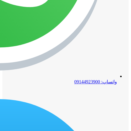
واتساپ: 09144923900