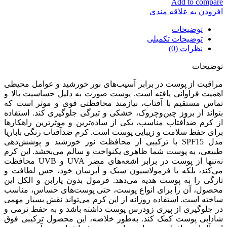
Add to compare
افزودن به علاقه مندی
توضیحات
توضیحات تکمیلی
نظرات (0)
توضیحات
مراقبت از پوست در برابر آسیب‌های نور خورشید و عوامل محیطی
اهمیت فراوانی یافته است. پوست صورت به دلیل حساسیت بالا و
تماس مستقیم با آفتاب، نیازمند محافظتی قوی و موثر است که
بتواند از بروز چین‌وچروک، خشکی و تیرگی جلوگیری کند. استفاده
از کرم ضدآفتاب مناسب، یکی از ساده‌ترین و موثرترین راهکارها
برای حفظ سلامت و زیبایی پوست است. کرم ضدآفتاب رنگی باباریا
مدل SPF15 با ترکیبی از محافظت نور خورشید و پوشش‌دهی
طبیعی، به پوست شما ظاهری یکنواخت و سالم می‌بخشد. این کرم
نه‌تنها از پوست در برابر اشعه‌های مضر UVA و UVB محافظت
می‌کند، بلکه با فرمولاسیون سبک و آبرسان خود، حس لطافت و
تازگی را به پوست هدیه می‌دهد. فرمول بدون پارابن و الکل این
محصول، آن را برای انواع پوست، حتی پوست‌های حساس، مناسب
ساخته است. استفاده روزانه از این کرم می‌تواند نقش بسیار مهمی
در جلوگیری از پیری زودرس پوست داشته باشد و به حفظ نرمی و
شادابی پوست کمک کند. به‌طور خلاصه، این محصول ترکیبی فوق