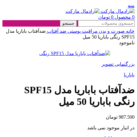
منو
0
محصول
0
تومان
جستجو
خانه
صورت و بدن
مراقبت پوستی
ضد آفتاب
ضدآفتاب باباریا مدل
SPF15 رنگی باباریا 50 میل
ناموجود
بزرگنمایی تصویر
باباریا
ضدآفتاب باباریا مدل SPF15
رنگی باباریا 50 میل
987.500
تومان
در انبار موجود نمی باشد