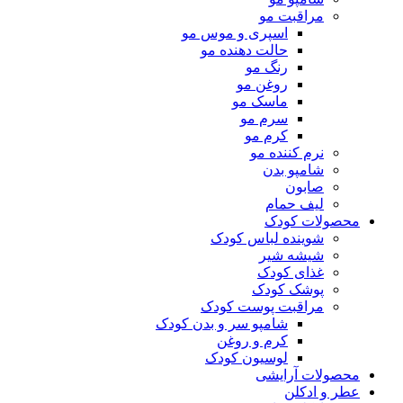
مراقبت مو
اسپری و موس مو
حالت دهنده مو
رنگ مو
روغن مو
ماسک مو
سرم مو
کرم مو
نرم کننده مو
شامپو بدن
صابون
لیف حمام
محصولات کودک
شوینده لباس کودک
شیشه شیر
غذای کودک
پوشک کودک
مراقبت پوست کودک
شامپو سر و بدن کودک
کرم و روغن
لوسیون کودک
محصولات آرایشی
عطر و ادکلن