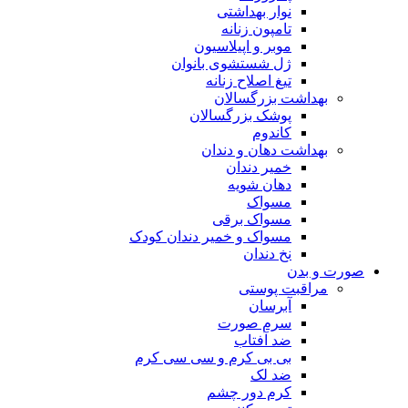
نوار بهداشتی
تامپون زنانه
موبر و اپیلاسیون
ژل شستشوی بانوان
تیغ اصلاح زنانه
بهداشت بزرگسالان
پوشک بزرگسالان
کاندوم
بهداشت دهان و دندان
خمیر دندان
دهان شویه
مسواک
مسواک برقی
مسواک و خمیر دندان کودک
نخ دندان
صورت و بدن
مراقبت پوستی
آبرسان
سرم صورت
ضد آفتاب
بی بی کرم و سی سی کرم
ضد لک
کرم دور چشم