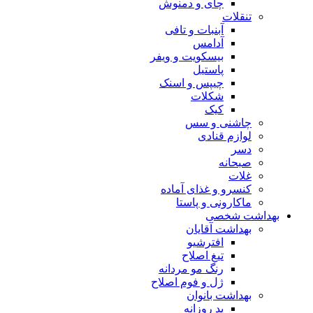
چای و دمنوش
تنقلات
آبنبات و تافی
آدامس
بیسکویت و ویفر
پاستیل
چیپس و اسنک
شکلات
کیک
چاشنی و سس
لوازم قنادی
دسر
صبحانه
غلات
کنسرو و غذای آماده
ماکارونی و پاستا
بهداشت شخصی
بهداشت آقایان
افترشیو
تیغ اصلاح
رنگ مو مردانه
ژل و فوم اصلاح
بهداشت بانوان
پد روزانه