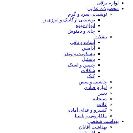
لوازم برقی
محصولات غذایی
نوشیدنی سرد و گرم
نوشیدنی ارگانیک و انرژی زا
انواع قهوه
چای و دمنوش
تنقلات
آبنبات و تافی
آدامس
بیسکویت و ویفر
پاستیل
چیپس و اسنک
شکلات
کیک
چاشنی و سس
لوازم قنادی
دسر
صبحانه
غلات
کنسرو و غذای آماده
ماکارونی و پاستا
بهداشت شخصی
بهداشت آقایان
افترشیو