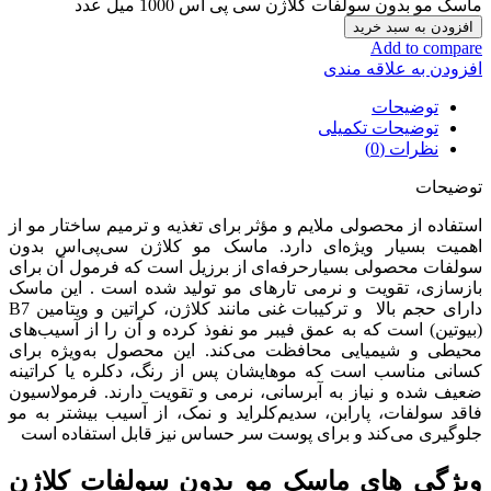
ماسک مو بدون سولفات کلاژن سی پی اس 1000 میل عدد
افزودن به سبد خرید
Add to compare
افزودن به علاقه مندی
توضیحات
توضیحات تکمیلی
نظرات (0)
توضیحات
استفاده از محصولی ملایم و مؤثر برای تغذیه و ترمیم ساختار مو از
اهمیت بسیار ویژه‌ای دارد. ماسک مو کلاژن سی‌پی‌اس بدون
سولفات محصولی بسیارحرفه‌ای از برزیل است که فرمول آن برای
بازسازی، تقویت و نرمی تارهای مو تولید شده است .
این ماسک
دارای حجم بالا و ترکیبات غنی مانند کلاژن، کراتین و ویتامین B7
(بیوتین) است که به عمق فیبر مو نفوذ کرده و آن را از آسیب‌های
محیطی و شیمیایی محافظت می‌کند.
این محصول به‌ویژه برای
کسانی مناسب است که موهایشان پس از رنگ، دکلره یا کراتینه
ضعیف شده و نیاز به آبرسانی، نرمی و تقویت دارند. فرمولاسیون
فاقد سولفات، پارابن، سدیم‌کلراید و نمک، از آسیب بیشتر به مو
جلوگیری می‌کند و برای پوست سر حساس نیز قابل استفاده است
ویژگی های ماسک مو بدون سولفات کلاژن