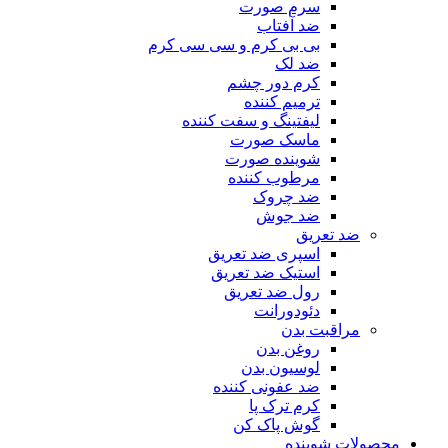
سرم صورت
ضد آفتاب
بی بی کرم و سی سی کرم
ضد لک
کرم دور چشم
ترمیم کننده
لیفتینگ و سفت کننده
ماسک صورت
شوینده صورت
مرطوب کننده
ضد چروک
ضد جوش
ضد تعریق
اسپری ضد تعریق
استیک ضد تعریق
رول ضد تعریق
دئودورانت
مراقبت بدن
روغن بدن
لوسیون بدن
ضد عفونی کننده
کرم ترک پا
گوش پاک کن
محصولات شوینده