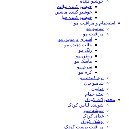
خوشبو کننده
خوشبو کننده توالت
خوشبو کننده ماشین
خوشبو کننده هوا
استحمام و مراقبت مو
شامپو مو
مراقبت مو
اسپری و موس مو
حالت دهنده مو
رنگ مو
روغن مو
ماسک مو
سرم مو
کرم مو
نرم کننده مو
شامپو بدن
صابون
لیف حمام
محصولات کودک
شوینده لباس کودک
شیشه شیر
غذای کودک
پوشک کودک
مراقبت پوست کودک