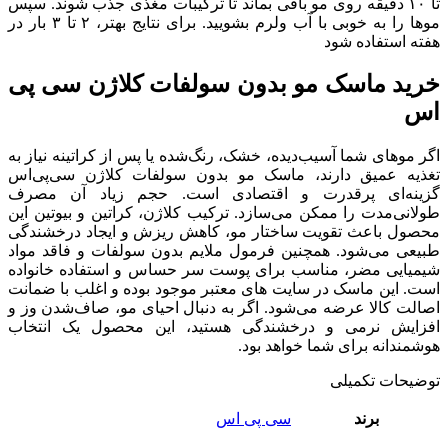
تا ۱۰ دقیقه روی مو باقی بماند تا ترکیبات مغذی جذب شوند. سپس
موها را به خوبی با آب ولرم بشویید. برای نتایج بهتر، ۲ تا ۳ بار در
هفته استفاده شود
خرید ماسک مو بدون سولفات کلاژن سی پی
اس
اگر موهای شما آسیب‌دیده، خشک، رنگ‌شده یا پس از کراتینه نیاز به
تغذیه عمیق دارند، ماسک مو بدون سولفات کلاژن سی‌پی‌اس
گزینه‌ای پرقدرت و اقتصادی است. حجم زیاد آن مصرف
طولانی‌مدت را ممکن می‌سازد. ترکیب کلاژن، کراتین و بیوتین این
محصول باعث تقویت ساختار مو، کاهش ریزش و ایجاد درخشندگی
طبیعی می‌شود. همچنین فرمول ملایم بدون سولفات و فاقد مواد
شیمیایی مضر، مناسب برای پوست سر حساس و استفاده خانواده
است. این ماسک در سایت های معتبر موجود بوده و اغلب با ضمانت
اصالت کالا عرضه می‌شود. اگر به دنبال احیای مو، صاف‌شدن وز و
افزایش نرمی و درخشندگی هستید، این محصول یک انتخاب
هوشمندانه برای شما خواهد بود.
توضیحات تکمیلی
برند
سی پی اس