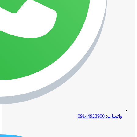
واتساپ: 09144923900