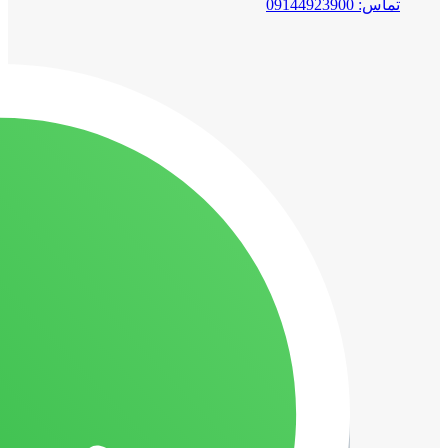
تماس: 09144923900