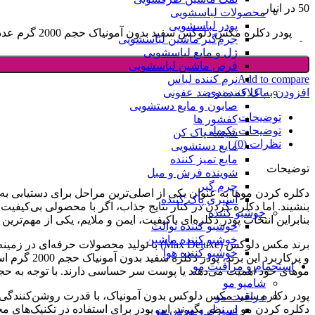
50 در انبار
محصولات لباسشویی
پودر لباسشویی
پودر‌ دکلره مکس دلوکس سفید بدون آمونیاک حجم 2000 گرم عدد
جرم‌گیر ماشین لباسشویی
ژل و مایع لباسشویی
قرص ماشین لباسشویی
نرم کننده لباس
Add to compare
پاک کننده و ضد عفونی
افزودن به علاقه مندی
صابون و مایع دستشویی
توضیحات
کفشور ها
توضیحات تکمیلی
شیشه پاک کن
نظرات (0)
مایع دستشویی
مایع تمیز کننده
توضیحات
شوینده فرش و مبل
جرم گیر
دکلره کردن موها به عنوان یکی از اصلی‌ترین مراحل برای دستیابی به رن
اسپری پاک کننده
بنشیند. اما دکلره کردن در کنار نتایج جذاب، اگر با محصولی بی‌کی
خوشبو کننده
بنابراین انتخاب پودر دکلره‌ای باکیفیت، ایمن و ملایم، یکی از مهم‌ترین
خوشبو کننده توالت
خوشبو کننده ماشین
برند مکس دلوکس (Max Deluxe) با تولید مح
خوشبو کننده هوا
و پرکاربرد
استحمام و مراقبت مو
موهای خود اهمیت می‌دهند یا پوست سر حساسی دارند. با توجه به حجم
شامپو مو
پودر دکلره سفید مکس دلوکس بدون آمونیاک، با قدرت روشن‌کنندگی تا 
مراقبت مو
دکلره کردن مو در نظر بگیرند. این پودر برای استفاده در تکنیک‌های م
اسپری و موس مو