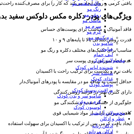
بافتی کرمی و روان ایجاد می‌کند که کار را برای مصرف‌کننده راحت‌تر
حالت دهنده مو
رنگ مو
روغن مو
ویژگی‌های پودر دکلره مکس دلوکس سفید بدون آمون
ماسک مو
سرم مو
فاقد آمونیاک و مناسب برای پوست‌های حساس
کرم مو
نرم کننده مو
قدرت روشن‌کنندگی بالا تا پایه‌های ۹ و ۱۰
شامپو بدن
صابون
مناسب برای تکنیک‌های مختلف دکلره و رنگ مو
لیف حمام
محصولات کودک
عدم ایجاد سوزش روی پوست سر
شوینده لباس کودک
بافت نرم و یکدست برای ترکیب راحت با اکسیدان
شیشه شیر
غذای کودک
حداقل آسیب به ساقه مو در مقایسه با پودرهای آمونیاک‌دار
پوشک کودک
مراقبت پوست کودک
دارای کنترل بهتر در فرآیند روشن‌کنندگی
شامپو سر و بدن کودک
کرم و روغن
جلوگیری از خشکی شدید و شکنندگی مو
لوسیون کودک
محصولات آرایشی
کاهش ریزش ناشی از مواد شیمیایی قوی
عطر و ادکلن
ایجاد بافت کرمی پس از ترکیب با اکسیدان برای سهولت استفاده
ادکلن زنانه
ادکلن مردانه
مناسب برای انواع موهای طبیعی، رنگ‌شده یا آسیب‌دیده