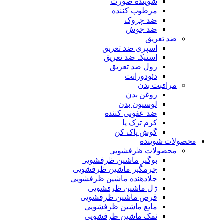
شوینده صورت
مرطوب کننده
ضد چروک
ضد جوش
ضد تعریق
اسپری ضد تعریق
استیک ضد تعریق
رول ضد تعریق
دئودورانت
مراقبت بدن
روغن بدن
لوسیون بدن
ضد عفونی کننده
کرم ترک پا
گوش پاک کن
محصولات شوینده
محصولات ظرفشویی
بوگیر ماشین ظرفشویی
جرمگیر ماشین ظرفشویی
جلادهنده ماشین ظرفشویی
ژل ماشین ظرفشویی
قرص ماشین ظرفشویی
مایع ماشین ظرفشویی
نمک ماشین ظرفشویی