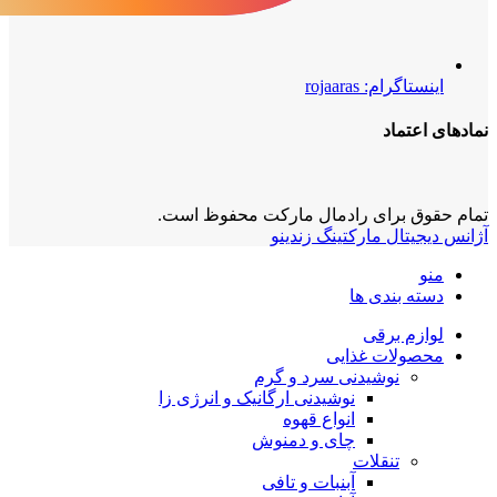
اینستاگرام: rojaaras
نمادهای‌ اعتماد
تمام حقوق برای رادمال مارکت محفوظ است.
آژانس دیجیتال مارکتینگ زندینو
منو
دسته بندی ها
لوازم برقی
محصولات غذایی
نوشیدنی سرد و گرم
نوشیدنی ارگانیک و انرژی زا
انواع قهوه
چای و دمنوش
تنقلات
آبنبات و تافی