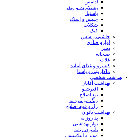
آدامس
بیسکویت و ویفر
پاستیل
چیپس و اسنک
شکلات
کیک
چاشنی و سس
لوازم قنادی
دسر
صبحانه
غلات
کنسرو و غذای آماده
ماکارونی و پاستا
بهداشت شخصی
بهداشت آقایان
افترشیو
تیغ اصلاح
رنگ مو مردانه
ژل و فوم اصلاح
بهداشت بانوان
پد روزانه
نوار بهداشتی
تامپون زنانه
موبر و اپیلاسیون