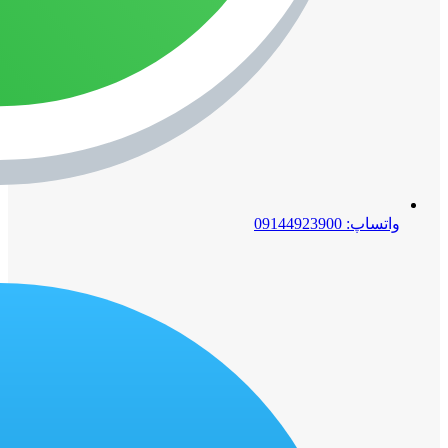
واتساپ: 09144923900