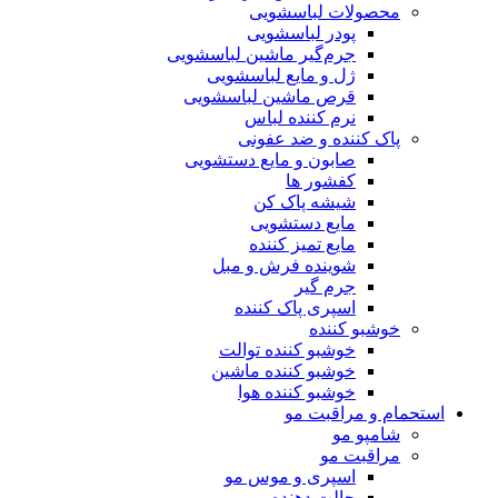
محصولات لباسشویی
پودر لباسشویی
جرم‌گیر ماشین لباسشویی
ژل و مایع لباسشویی
قرص ماشین لباسشویی
نرم کننده لباس
پاک کننده و ضد عفونی
صابون و مایع دستشویی
کفشور ها
شیشه پاک کن
مایع دستشویی
مایع تمیز کننده
شوینده فرش و مبل
جرم گیر
اسپری پاک کننده
خوشبو کننده
خوشبو کننده توالت
خوشبو کننده ماشین
خوشبو کننده هوا
استحمام و مراقبت مو
شامپو مو
مراقبت مو
اسپری و موس مو
حالت دهنده مو