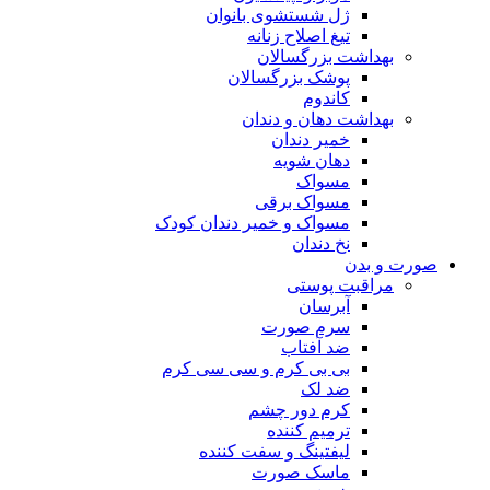
ژل شستشوی بانوان
تیغ اصلاح زنانه
بهداشت بزرگسالان
پوشک بزرگسالان
کاندوم
بهداشت دهان و دندان
خمیر دندان
دهان شویه
مسواک
مسواک برقی
مسواک و خمیر دندان کودک
نخ دندان
صورت و بدن
مراقبت پوستی
آبرسان
سرم صورت
ضد آفتاب
بی بی کرم و سی سی کرم
ضد لک
کرم دور چشم
ترمیم کننده
لیفتینگ و سفت کننده
ماسک صورت