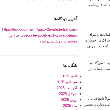
دنیای زیبایی
آخرین دیدگاه‌ها
https://hiphopcorner.fr/gazo-2e-artiste-francais-
نه‌ها و مواد
ecoute-spotify-millions-auditeurs/
در
چرا در
 لک‌ها، جوش‌ها
مسافرت جوش می‌زنیم؟
د که جذب چربی
اد می‌کند و
بایگانی‌ها
وست شما تمایل
اکتبر 2025
سپتامبر 2025
آگوست 2025
جولای 2025
اً شفاف یا با
ژوئن 2025
ی ندارد و بیشتر
می 2025