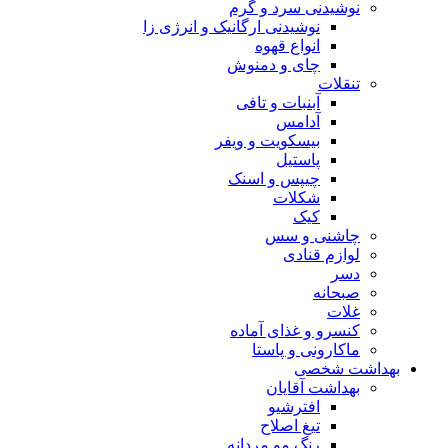
نوشیدنی سرد و گرم
نوشیدنی ارگانیک و انرژی زا
انواع قهوه
چای و دمنوش
تنقلات
آبنبات و تافی
آدامس
بیسکویت و ویفر
پاستیل
چیپس و اسنک
شکلات
کیک
چاشنی و سس
لوازم قنادی
دسر
صبحانه
غلات
کنسرو و غذای آماده
ماکارونی و پاستا
بهداشت شخصی
بهداشت آقایان
افترشیو
تیغ اصلاح
رنگ مو مردانه