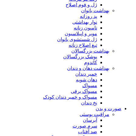
ژل و فوم اصلاح
بهداشت بانوان
پد روزانه
نوار بهداشتی
تامپون زنانه
موبر و اپیلاسیون
ژل شستشوی بانوان
تیغ اصلاح زنانه
بهداشت بزرگسالان
پوشک بزرگسالان
کاندوم
بهداشت دهان و دندان
خمیر دندان
دهان شویه
مسواک
مسواک برقی
مسواک و خمیر دندان کودک
نخ دندان
صورت و بدن
مراقبت پوستی
آبرسان
سرم صورت
ضد آفتاب