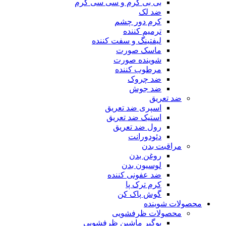
بی بی کرم و سی سی کرم
ضد لک
کرم دور چشم
ترمیم کننده
لیفتینگ و سفت کننده
ماسک صورت
شوینده صورت
مرطوب کننده
ضد چروک
ضد جوش
ضد تعریق
اسپری ضد تعریق
استیک ضد تعریق
رول ضد تعریق
دئودورانت
مراقبت بدن
روغن بدن
لوسیون بدن
ضد عفونی کننده
کرم ترک پا
گوش پاک کن
محصولات شوینده
محصولات ظرفشویی
بوگیر ماشین ظرفشویی