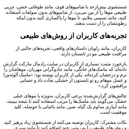
شستشوی بیش‌ازحد با شامپوهای قوی، مانند طوفانی خشن، چربی
طبیعی موها را از بین می‌برد. از شامپوهای بدون سولفات استفاده
کنید، مانند نسیمی ملایم، تا موها را پاکسازی کنید بدون اینکه
رطوبتشان را از دست بدهند.
تجربه‌های کاربران از روش‌های طبیعی
کاربران، مانند راویان داستان‌های واقعی، تجربه‌های جالبی از
مراقبت طبیعی مو در تابستان دارند.
بازخورد مثبت: بسیاری از کاربران در سایت رادمال مارکت گزارش
داده‌اند که ماسک‌های خانگی، مانند جادوگرانی مهربان، موهاشان را
نرم و درخشان کرده‌اند. یکی از کاربران نوشته بود: «ماسک آلوئه‌ورا
و عسل موهام رو تو تابستون از خشکی نجات داد و حسابی
براقشون کرد.»
چالش‌های گزارش‌شده: برخی کاربران، به‌ویژه با موهای خیلی
خشک، می‌گویند باید ماسک‌ها را مرتب استفاده کنند تا نتیجه ببینند،
مانند آبیاری مداوم یک گیاه. صبر، مانند باغبانی با حوصله، کلید
موفقیت است.
نکات مشترک: کاربران توصیه می‌کنند از شستشوی زیاد پرهیز کنید
و روغن‌های طبیعی را به روتین خود اضافه کنید تا مانند سپری