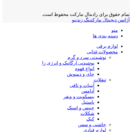
تمام حقوق برای رادمال مارکت محفوظ است.
آژانس دیجیتال مارکتینگ زندینو
منو
دسته بندی ها
لوازم برقی
محصولات غذایی
نوشیدنی سرد و گرم
نوشیدنی ارگانیک و انرژی زا
انواع قهوه
چای و دمنوش
تنقلات
آبنبات و تافی
آدامس
بیسکویت و ویفر
پاستیل
چیپس و اسنک
شکلات
کیک
چاشنی و سس
لوازم قنادی