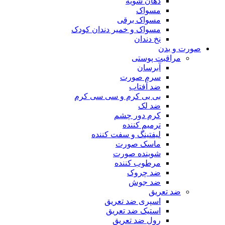
دهان شویه
مسواک
مسواک برقی
مسواک و خمیر دندان کودک
نخ دندان
صورت و بدن
مراقبت پوستی
آبرسان
سرم صورت
ضد آفتاب
بی بی کرم و سی سی کرم
ضد لک
کرم دور چشم
ترمیم کننده
لیفتینگ و سفت کننده
ماسک صورت
شوینده صورت
مرطوب کننده
ضد چروک
ضد جوش
ضد تعریق
اسپری ضد تعریق
استیک ضد تعریق
رول ضد تعریق