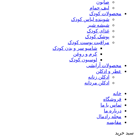
صابون
لیف حمام
محصولات کودک
شوینده لباس کودک
شیشه شیر
غذای کودک
پوشک کودک
مراقبت پوست کودک
شامپو سر و بدن کودک
کرم و روغن
لوسیون کودک
محصولات آرایشی
عطر و ادکلن
ادکلن زنانه
ادکلن مردانه
خانه
فروشگاه
تماس با ما
درباره ما
مجله رادمال
مقایسه
سبد خرید