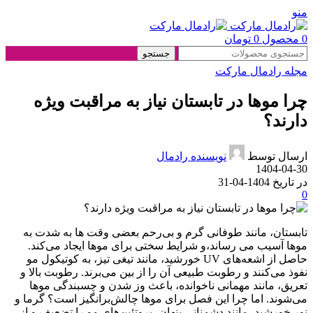
منو
0
محصول
0
تومان
جستجو
مجله رادمال مارکت
چرا موها در تابستان نیاز به مراقبت ویژه
دارند؟
ارسال توسط
نویسنده رادمال
1404-04-30
در تاریخ 1404-04-31
0
تابستان، مانند طوفانی گرم و بی‌رحم بعضی وقت ها به شدت به
موها آسیب می رساند،و شرایط سختی برای موها ایجاد می‌کند.
حاصل از اشعه‌های UV خورشید، مانند تیغی تیز، به کوتیکول مو
نفوذ می‌کنند و رطوبت طبیعی آن را از بین می‌برند. رطوبت بالا و
تعریق، مانند مهمانی ناخوانده، باعث وز شدن و چسبندگی موها
می‌شوند. اما چرا این فصل برای موها چالش‌برانگیز است؟ گرما و
نور خورشید، مانند دشمنانی پنهان، پروتئین‌های مو را تضعیف و از