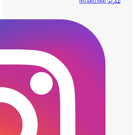
تلگرام: 09144923900