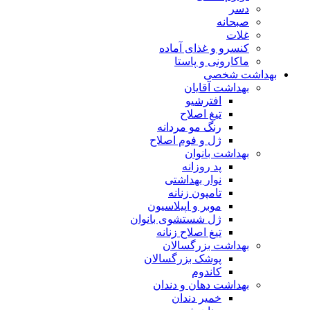
دسر
صبحانه
غلات
کنسرو و غذای آماده
ماکارونی و پاستا
بهداشت شخصی
بهداشت آقایان
افترشیو
تیغ اصلاح
رنگ مو مردانه
ژل و فوم اصلاح
بهداشت بانوان
پد روزانه
نوار بهداشتی
تامپون زنانه
موبر و اپیلاسیون
ژل شستشوی بانوان
تیغ اصلاح زنانه
بهداشت بزرگسالان
پوشک بزرگسالان
کاندوم
بهداشت دهان و دندان
خمیر دندان