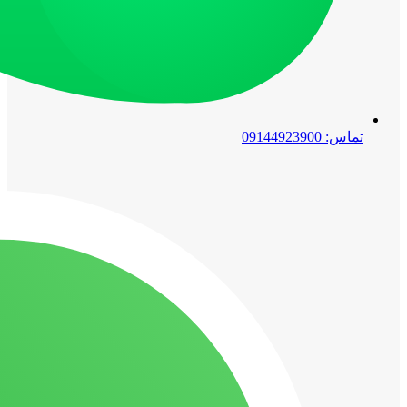
تماس: 09144923900